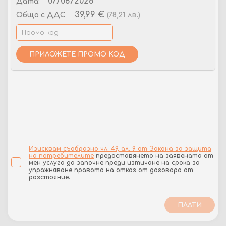
07/08/2026
Дата:
39,99 €
(78,21 лв.)
Общо
с ДДС
:
ПРИЛОЖЕТЕ ПРОМО КОД
Изисквам съобразно чл. 49, ал. 9 от Закона за защита
на потребителите
предоставянето на заявената от
мен услуга да започне преди изтичане на срока за
упражняване правото на отказ от договора от
разстояние.