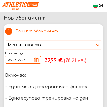
BG
Нов абонамент
Вашият Абонамент
1
Начална дата
39,99 €
(78,21 лв.)
Включва:
- Един месец неограничен фитнес
- Една групова тренировка на ден