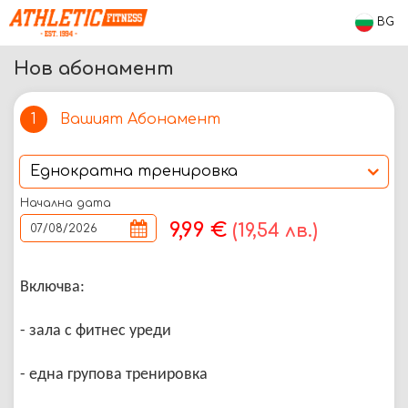
BG
Нов абонамент
Вашият Абонамент
1
Начална дата
9,99 €
(19,54 лв.)
Включва:
- зала с фитнес уреди
- една групова тренировка